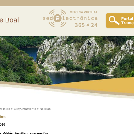
e Boal
n:
Inicio
»
El Ayuntamiento
»
Noticias
ias
2016
. Valdés. Auxiliar de recepción