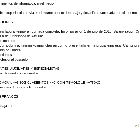
imientos de informática: nivel medio
able: experiencia previa en el mismo puesto de trabajo y titulación relacionada con el turismo
CIONES
ato laboral temporal. Jornada completa. Inco rporación 1 de julio de 2016. Salario según 
ría del Principado de Asturias.
de contacto
 curriculum a: tauran@campingtauran.com o presentarlo en la propia empresa: Camping 
rtin de Luarca
imientos
rofesional buscado
NTES, AUXILIARES Y ESPECIALISTAS
s de conducir requeridos
OMÓVIL <=3.500KG, ASIENTOS <=9, CON REMOLQUE <=750KG
mientos de Idiomas Requeridos
S FRANCÉS
abajastur
Vo