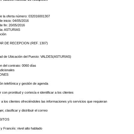
de la oferta número: 032016001307
e inicio: 04/05/2016
e fin: 20/05/2016
cia: ASTURIAS
pción
AR DE RECEPCION (REF. 1307)
dad de Ubicación del Puesto: VALDES(ASTURIAS)
n del contrato: 0060 días
dicionales
ONES
ión telefónica y gestión de agenda
r con prontitud y cortesía e identificar a los clientes
tir a los clientes ofreciéndoles las informaciones y/o servicios que requieran
r, clasificar y distribuir el correo
SITOS
s y Francés: nivel alto hablado