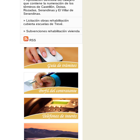
que contiene la numeración de los
términos de Castrillón, Doiras,
Rozadas, Serandinas y El Villar de
Serandinas.
»
Licitación obras rehabilitación
cubierta escuelas de Trevé.
»
Subvenciones rehabilitación vivienda
RSS