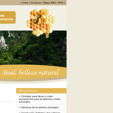
|
Inicio
|
Contacto
|
Mapa Web
|
RSS
|
Últimas Noticias
»
Contrato para llevar a cabo
actuaciones para la defensa contra
incendios
»
Apertura de la piscina municipal
»
Aprobación definitiva del callejero