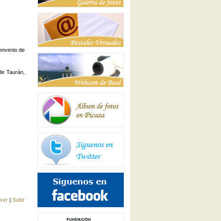
Convenio de
de Taurán,
lver
|
Subir