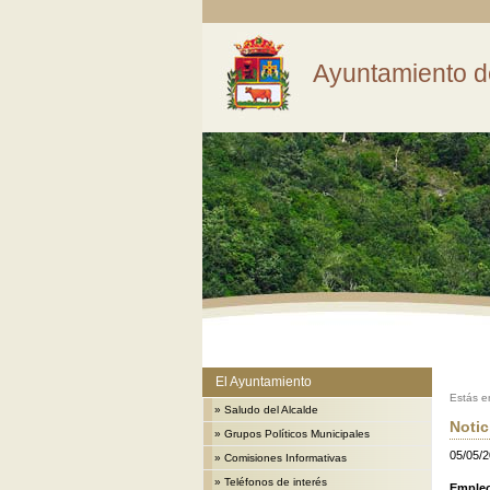
Ayuntamiento d
El Ayuntamiento
Estás e
»
Saludo del Alcalde
Notic
»
Grupos Políticos Municipales
05/05/
»
Comisiones Informativas
»
Teléfonos de interés
Empleo