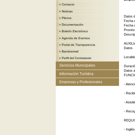
»
Contacto
»
Noticias
Datos 
»
Plenos
Fecha d
»
Documentación
Fecha d
Provin
»
Boletín Electrónico
Descri
»
Agenda de Eventos
AUXILI
»
Portal de Transparencia
Datos
»
Bandoemail
Locali
»
Perfil del Contratante
Servicios Municipales
Duració
Datos a
Información Turística
FUNCI
Empresas y Profesionales
- Atenc
- Recibi
- Asisi
- Recoge
REQUI
- Inglé