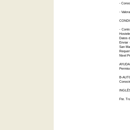
- Conoc
- Valor
CONDI
- Contr
Hostele
Datos 
Enviar
San Ma
Requer
Nivel P
AYUDA
Permiso
B-AUT
Conoci
INGLÉ
Fte. Tr