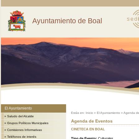
Ayuntamiento de Boal
El Ayuntamiento
Estás en:
Inicio
»
El Ayuntamiento
»
Agenda de
»
Saludo del Alcalde
Agenda de Eventos
»
Grupos Políticos Municipales
CINETECA EN BOAL
»
Comisiones Informativas
»
Teléfonos de interés
Tipo de Evento:
Culturales