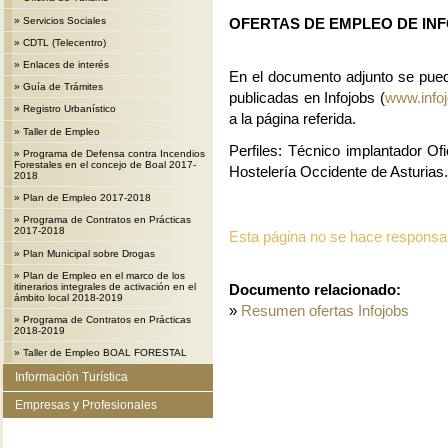
»
Servicios Sociales
OFERTAS DE EMPLEO DE IN
»
CDTL (Telecentro)
»
Enlaces de interés
En el documento adjunto se pued
»
Guía de Trámites
publicadas en Infojobs (
www.info
»
Registro Urbanístico
a la página referida.
»
Taller de Empleo
Perfiles: Técnico implantador O
»
Programa de Defensa contra Incendios
Forestales en el concejo de Boal 2017-
Hostelería Occidente de Asturias
2018
»
Plan de Empleo 2017-2018
»
Programa de Contratos en Prácticas
2017-2018
Esta página no se hace responsabl
»
Plan Municipal sobre Drogas
»
Plan de Empleo en el marco de los
itinerarios integrales de activación en el
Documento relacionado:
ámbito local 2018-2019
»
Resumen ofertas Infojobs
»
Programa de Contratos en Prácticas
2018-2019
»
Taller de Empleo BOAL FORESTAL
Información Turística
Empresas y Profesionales