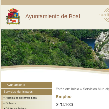
Ayuntamiento de Boal
El Ayuntamiento
Estás en:
Inicio
»
Servicios Munici
Servicios Municipales
Empleo
»
Agencia de Desarrollo Local
»
Biblioteca
04/12/2009
»
Oficina de Turismo