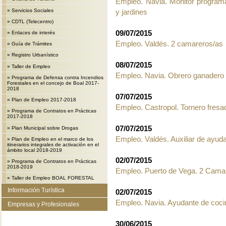
Empleo. Navia. Monitor programa
»
Servicios Sociales
y jardines
»
CDTL (Telecentro)
09/07/2015
»
Enlaces de interés
Empleo. Valdés. 2 camareros/as
»
Guía de Trámites
»
Registro Urbanístico
08/07/2015
»
Taller de Empleo
Empleo. Navia. Obrero ganadero
»
Programa de Defensa contra Incendios
Forestales en el concejo de Boal 2017-
2018
07/07/2015
»
Plan de Empleo 2017-2018
Empleo. Castropol. Tornero fre
»
Programa de Contratos en Prácticas
2017-2018
07/07/2015
»
Plan Municipal sobre Drogas
Empleo. Valdés. Auxiliar de ayuda
»
Plan de Empleo en el marco de los
itinerarios integrales de activación en el
ámbito local 2018-2019
02/07/2015
»
Programa de Contratos en Prácticas
2018-2019
Empleo. Puerto de Vega. 2 Cama
»
Taller de Empleo BOAL FORESTAL
Información Turística
02/07/2015
Empleo. Navia. Ayudante de coci
Empresas y Profesionales
30/06/2015