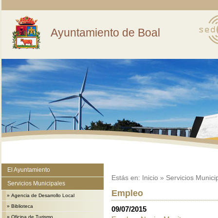
Ayuntamiento de Boal
El Ayuntamiento
Estás en:
Inicio
»
Servicios Munici
Servicios Municipales
Empleo
»
Agencia de Desarrollo Local
»
Biblioteca
09/07/2015
»
Oficina de Turismo