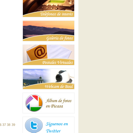
6
37
38
39