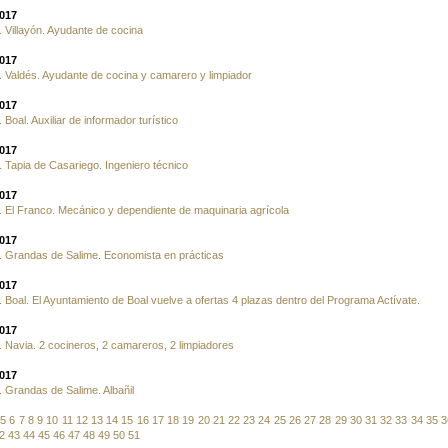
2017
 Villayón. Ayudante de cocina
2017
 Valdés. Ayudante de cocina y camarero y limpiador
2017
 Boal. Auxiliar de informador turístico
2017
 Tapia de Casariego. Ingeniero técnico
2017
 El Franco. Mecánico y dependiente de maquinaria agrícola
2017
 Grandas de Salime. Economista en prácticas
2017
 Boal. El Ayuntamiento de Boal vuelve a ofertas 4 plazas dentro del Programa Actívate.
2017
 Navia. 2 cocineros, 2 camareros, 2 limpiadores
2017
 Grandas de Salime. Albañil
5
6
7
8
9
10
11
12
13
14
15
16
17
18
19
20
21
22
23
24
25
26
27
28
29
30
31
32
33
34
35
3
2
43
44
45
46
47
48
49
50
51