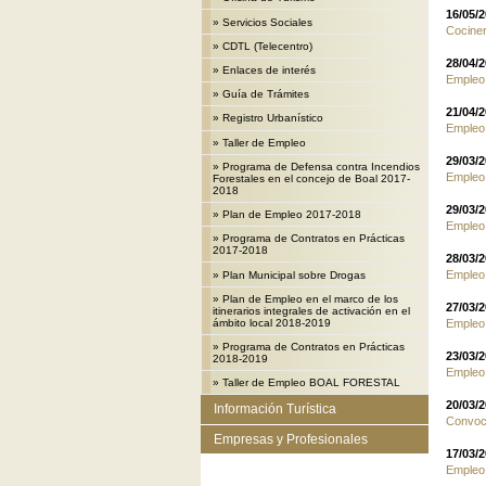
16/05/
»
Servicios Sociales
Cociner
»
CDTL (Telecentro)
28/04/
»
Enlaces de interés
Empleo
»
Guía de Trámites
21/04/
»
Registro Urbanístico
Empleo.
»
Taller de Empleo
29/03/
»
Programa de Defensa contra Incendios
Empleo.
Forestales en el concejo de Boal 2017-
2018
29/03/
»
Plan de Empleo 2017-2018
Empleo.
»
Programa de Contratos en Prácticas
2017-2018
28/03/
Empleo.
»
Plan Municipal sobre Drogas
»
Plan de Empleo en el marco de los
27/03/
itinerarios integrales de activación en el
ámbito local 2018-2019
Empleo.
»
Programa de Contratos en Prácticas
23/03/
2018-2019
Empleo.
»
Taller de Empleo BOAL FORESTAL
20/03/
Información Turística
Convoca
Empresas y Profesionales
17/03/
Empleo.