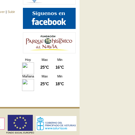
lver
|
Subir