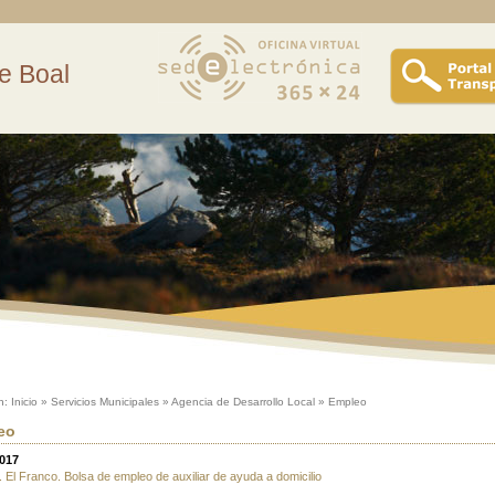
e Boal
n:
Inicio
»
Servicios Municipales
»
Agencia de Desarrollo Local
»
Empleo
eo
2017
 El Franco. Bolsa de empleo de auxiliar de ayuda a domicilio