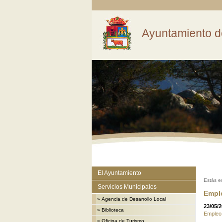
Ayuntamiento d
El Ayuntamiento
Estás e
Servicios Municipales
Empl
»
Agencia de Desarrollo Local
23/05/
»
Biblioteca
Empleo.
»
Oficina de Turismo