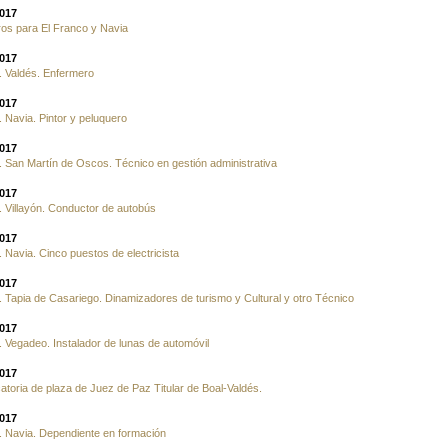
2017
os para El Franco y Navia
2017
. Valdés. Enfermero
2017
 Navia. Pintor y peluquero
2017
 San Martín de Oscos. Técnico en gestión administrativa
2017
 Villayón. Conductor de autobús
2017
 Navia. Cinco puestos de electricista
2017
 Tapia de Casariego. Dinamizadores de turismo y Cultural y otro Técnico
2017
 Vegadeo. Instalador de lunas de automóvil
2017
toria de plaza de Juez de Paz Titular de Boal-Valdés.
2017
 Navia. Dependiente en formación