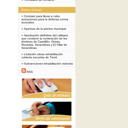
Últimas Noticias
»
Contrato para llevar a cabo
actuaciones para la defensa contra
incendios
»
Apertura de la piscina municipal
»
Aprobación definitiva del callejero
que contiene la numeración de los
términos de Castrillón, Doiras,
Rozadas, Serandinas y El Villar de
Serandinas.
»
Licitación obras rehabilitación
cubierta escuelas de Trevé.
»
Subvenciones rehabilitación vivienda
RSS