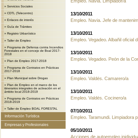
Empleo. Navia. Limpiador/a
»
Servicios Sociales
13/10/2011
»
CDTL (Telecentro)
Empleo. Navia. Jefe de manteni
»
Enlaces de interés
»
Guía de Trámites
13/10/2011
»
Registro Urbanístico
Empleo. Vegadeo. Albañil oficial 
»
Taller de Empleo
»
Programa de Defensa contra Incendios
Forestales en el concejo de Boal 2017-
13/10/2011
2018
Empleo. Vegadeo. Peón de la Co
»
Plan de Empleo 2017-2018
»
Programa de Contratos en Prácticas
13/10/2011
2017-2018
Empleo. Valdés. Camarero/a
»
Plan Municipal sobre Drogas
»
Plan de Empleo en el marco de los
itinerarios integrales de activación en el
13/10/2011
ámbito local 2018-2019
Empleo. Valdés. Cocinero/a
»
Programa de Contratos en Prácticas
2018-2019
»
Taller de Empleo BOAL FORESTAL
07/10/2011
Información Turística
Empleo. Taramundi. Limpiadora p
Empresas y Profesionales
05/10/2011
Acciones de autoempleo inidividua