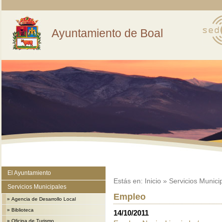
Ayuntamiento de Boal
El Ayuntamiento
Estás en:
Inicio
»
Servicios Munici
Servicios Municipales
Empleo
»
Agencia de Desarrollo Local
»
Biblioteca
14/10/2011
»
Oficina de Turismo