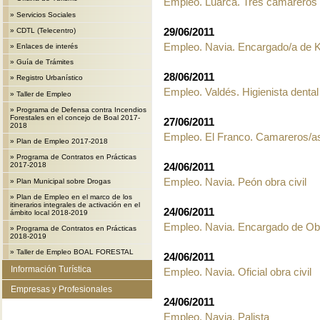
Empleo. Luarca. Tres camareros
»
Servicios Sociales
29/06/2011
»
CDTL (Telecentro)
Empleo. Navia. Encargado/a de 
»
Enlaces de interés
»
Guía de Trámites
28/06/2011
»
Registro Urbanístico
Empleo. Valdés. Higienista dental 
»
Taller de Empleo
»
Programa de Defensa contra Incendios
Forestales en el concejo de Boal 2017-
27/06/2011
2018
Empleo. El Franco. Camareros/as
»
Plan de Empleo 2017-2018
»
Programa de Contratos en Prácticas
24/06/2011
2017-2018
Empleo. Navia. Peón obra civil
»
Plan Municipal sobre Drogas
»
Plan de Empleo en el marco de los
itinerarios integrales de activación en el
24/06/2011
ámbito local 2018-2019
Empleo. Navia. Encargado de Obr
»
Programa de Contratos en Prácticas
2018-2019
»
Taller de Empleo BOAL FORESTAL
24/06/2011
Información Turística
Empleo. Navia. Oficial obra civil
Empresas y Profesionales
24/06/2011
Empleo. Navia. Palista