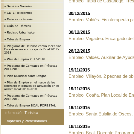
Empleo. Tapia de Casariego. Tre
»
Servicios Sociales
30/12/2015
»
CDTL (Telecentro)
Empleo. Valdés. Fisioterapeuta 
»
Enlaces de interés
»
Guía de Trámites
30/12/2015
»
Registro Urbanístico
Empleo. Vegadeo. Encargado del
»
Taller de Empleo
»
Programa de Defensa contra Incendios
Forestales en el concejo de Boal 2017-
28/12/2015
2018
Empleo. Valdés. Auxiliar de Ayuda
»
Plan de Empleo 2017-2018
»
Programa de Contratos en Prácticas
19/11/2015
2017-2018
Empleo. Villayón. 2 peones de ob
»
Plan Municipal sobre Drogas
»
Plan de Empleo en el marco de los
itinerarios integrales de activación en el
19/11/2015
ámbito local 2018-2019
Empleo. Coaña. Plan Local de E
»
Programa de Contratos en Prácticas
2018-2019
»
Taller de Empleo BOAL FORESTAL
19/11/2015
Información Turística
Empleo. Santa Eulalia de Oscos.
Empresas y Profesionales
18/11/2015
Empleo. Boal. Docente Programa