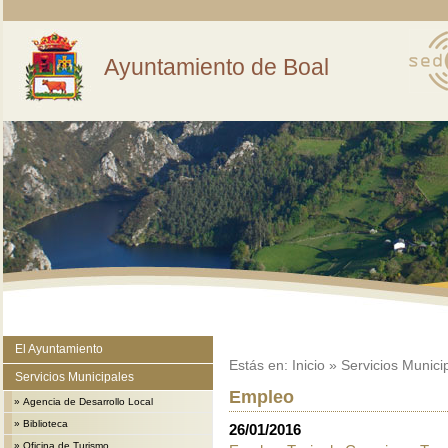
Ayuntamiento de Boal
El Ayuntamiento
Estás en:
Inicio
»
Servicios Munici
Servicios Municipales
Empleo
»
Agencia de Desarrollo Local
»
Biblioteca
26/01/2016
»
Oficina de Turismo