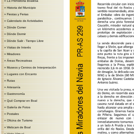
»
La Prehistoria Boalesa
»
Historia del Municipio
»
Fiestas y Ferias
»
Calendario de Actividades
»
Dónde Comer
»
Dónde Dormir
»
Dónde Salir - Tiempo Libre
»
Visitas de Interés
»
Miradores
»
Áreas Recreativas
»
Museos y Centros de Interpretación
»
Lugares con Encanto
»
Rutas
»
Artesanía
»
Gastronomía
»
Qué Comprar en Boal
»
Galería de Fotos
»
Postales
»
Oficina de Turismo
»
Webcam de Boal
»
Visita Virtual