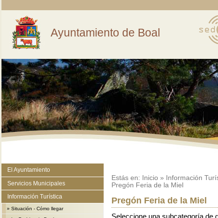
Ayuntamiento de Boal
El Ayuntamiento
Estás en:
Inicio
»
Información Turí
Servicios Municipales
Pregón Feria de la Miel
Información Turística
Pregón Feria de la Miel
»
Situación - Cómo llegar
Seleccione una subcategoría de