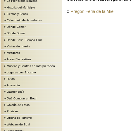
»
La Prehistoria Boalesa
»
Historia del Municipio
»
Pregón Feria de la Miel
»
Fiestas y Ferias
»
Calendario de Actividades
»
Dónde Comer
»
Dónde Dormir
»
Dónde Salir - Tiempo Libre
»
Visitas de Interés
»
Miradores
»
Áreas Recreativas
»
Museos y Centros de Interpretación
»
Lugares con Encanto
»
Rutas
»
Artesanía
»
Gastronomía
»
Qué Comprar en Boal
»
Galería de Fotos
»
Postales
»
Oficina de Turismo
»
Webcam de Boal
»
Visita Virtual