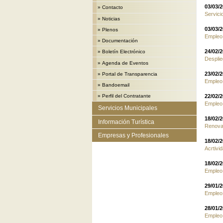
03/03/
»
Contacto
Servici
»
Noticias
03/03/
»
Plenos
Empleo.
»
Documentación
24/02/
»
Boletín Electrónico
Despli
»
Agenda de Eventos
23/02/
»
Portal de Transparencia
Empleo.
»
Bandoemail
22/02/
»
Perfil del Contratante
Empleo.
Servicios Municipales
18/02/
Información Turística
Renova
Empresas y Profesionales
18/02/
Acrtiv
18/02/
Empleo.
29/01/
Empleo.
28/01/
Empleo