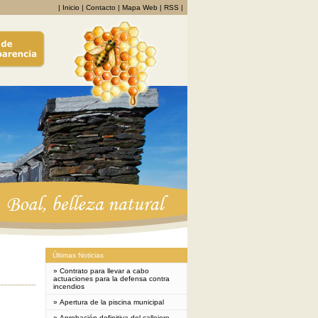
|
Inicio
|
Contacto
|
Mapa Web
|
RSS
|
Últimas Noticias
»
Contrato para llevar a cabo
actuaciones para la defensa contra
incendios
»
Apertura de la piscina municipal
»
Aprobación definitiva del callejero