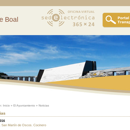
e Boal
n:
Inicio
»
El Ayuntamiento
»
Noticias
ias
2016
. San Martín de Oscos. Cocinero