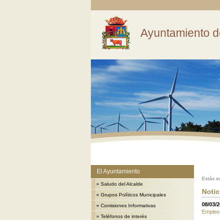
Ayuntamiento d
El Ayuntamiento
Estás e
»
Saludo del Alcalde
Notic
»
Grupos Políticos Municipales
08/03/
»
Comisiones Informativas
Empleo
»
Teléfonos de interés