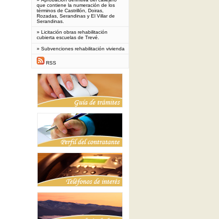
que contiene la numeración de los
términos de Castrillón, Doiras,
Rozadas, Serandinas y El Villar de
Serandinas.
»
Licitación obras rehabilitación
cubierta escuelas de Trevé.
»
Subvenciones rehabilitación vivienda
RSS