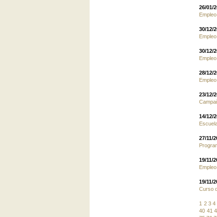
26/01/
Empleo
30/12/
Empleo.
30/12/
Empleo
28/12/
Empleo.
23/12/
Campañ
14/12/
Escuela
27/11/
Program
19/11/
Empleo.
19/11/
Curso d
1
2
3
4
40
41