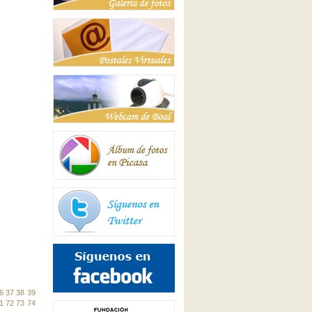
6
37
38
39
1
72
73
74