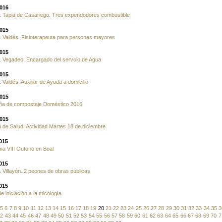
2016
. Tapia de Casariego. Tres expendodores combustible
2015
 Valdés. Fisioterapeuta para personas mayores
2015
. Vegadeo. Encargado del servcio de Agua
2015
 Valdés. Auxiliar de Ayuda a domicilio
2015
a de compostaje Doméstico 2016
2015
 de Salud. Actividad Martes 18 de diciembre
2015
a VIII Outono en Boal
2015
 Villayón. 2 peones de obras públicas
2015
e iniciación a la micología
5
6
7
8
9
10
11
12
13
14
15
16
17
18
19
20
21
22
23
24
25
26
27
28
29
30
31
32
33
34
35
3
42
43
44
45
46
47
48
49
50
51
52
53
54
55
56
57
58
59
60
61
62
63
64
65
66
67
68
69
70
7