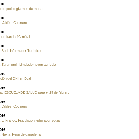
2016
o de podología mes de marzo
2016
 Valdés. Cocinero
2016
egue banda 4G móvil
2016
 Boal. Informador Turístico
2016
 Taramundi. Limpiador, peón agrícola
2016
ción del DNI en Boal
2016
idad ESCUELA DE SALUD para el 25 de febrero
2016
 Valdés. Cocinero
2016
 El Franco. Psicólogo y educador social
2016
. Navia. Peón de ganadería