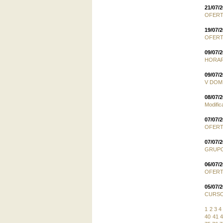
21/07/
OFERT
19/07/
OFERT
09/07/
HORAR
09/07/
V DOM
08/07/
Modific
07/07/
OFERT
07/07/
GRUPO
06/07/
OFERT
05/07/
CURSO
1
2
3
4
40
41