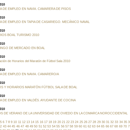
2010
A DE EMPLEO EN NAVIA. CAMARERA DE PISOS
2010
A DE EMPLEO EN TAPIA DE CASARIEGO. MECÁNICO NAVAL
2010
IOS BOAL TURISMO 2010
2010
INGO DE MERCADO EN BOAL
2010
ación de Horarios del Maratón de Fútbol Sala 2010
2010
A DE EMPLEO EN NAVIA. CAMARERO/A
2010
S Y HORARIOS MARATÓN FÚTBOL SALA DE BOAL
2010
A DE EMPLEO EN VALDÉS. AYUDANTE DE COCINA
2010
S DE VERANO DE LA UNIVERSIDAD DE OVIEDO EN LA COMARCA NOROCCIDENTAL
5
6
7
8
9
10
11
12
13
14
15
16
17
18
19
20
21
22
23
24
25
26
27
28
29
30
31
32
33
34
35
3
42
43
44
45
46
47
48
49
50
51
52
53
54
55
56
57
58
59
60
61
62
63
64
65
66
67
68
69
70
7