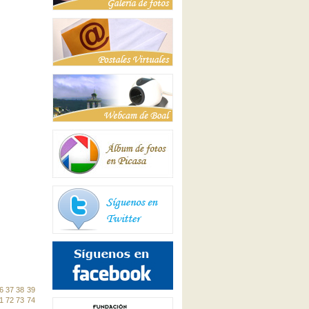
6
37
38
39
1
72
73
74