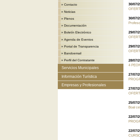
30/07/
»
Contacto
OFERT
»
Noticias
30/07/
»
Plenos
Profeso
»
Documentación
29/07/
»
Boletín Electrónico
OFERT
»
Agenda de Eventos
29/07/
»
Portal de Transparencia
OFERT
»
Bandoemail
28/07/
»
Perfil del Contratante
4 PEO
Servicios Municipales
27/07/
Información Turística
PROGR
Empresas y Profesionales
27/07/
OFERT
25/07/
Boal ce
22/07/
PROGR
22/07/
CURSO