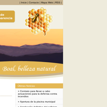
|
Inicio
|
Contacto
|
Mapa Web
|
RSS
|
Últimas Noticias
»
Contrato para llevar a cabo
actuaciones para la defensa contra
incendios
»
Apertura de la piscina municipal
»
Aprobación definitiva del callejero