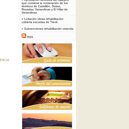
que contiene la numeración de los
términos de Castrillón, Doiras,
Rozadas, Serandinas y El Villar de
Serandinas.
»
Licitación obras rehabilitación
cubierta escuelas de Trevé.
»
Subvenciones rehabilitación vivienda
RSS
IENCIA