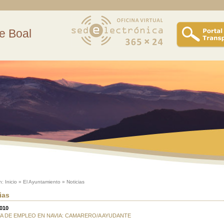
e Boal
n:
Inicio
»
El Ayuntamiento
»
Noticias
ias
2010
A DE EMPLEO EN NAVIA: CAMARERO/A AYUDANTE