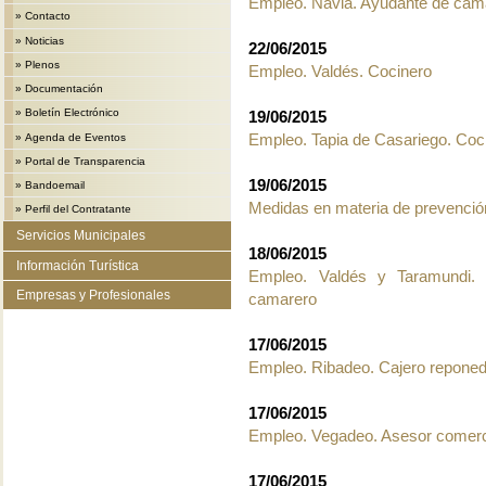
Empleo. Navia. Ayudante de cam
»
Contacto
»
Noticias
22/06/2015
»
Plenos
Empleo. Valdés. Cocinero
»
Documentación
»
Boletín Electrónico
19/06/2015
Empleo. Tapia de Casariego. Coc
»
Agenda de Eventos
»
Portal de Transparencia
19/06/2015
»
Bandoemail
Medidas en materia de prevención
»
Perfil del Contratante
Servicios Municipales
18/06/2015
Información Turística
Empleo. Valdés y Taramundi. H
Empresas y Profesionales
camarero
17/06/2015
Empleo. Ribadeo. Cajero repone
17/06/2015
Empleo. Vegadeo. Asesor comerc
17/06/2015