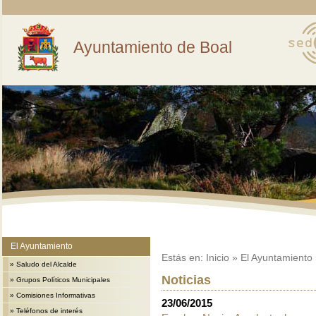
Ayuntamiento de Boal
El Ayuntamiento
Estás en:
Inicio
»
El Ayuntamiento
»
Saludo del Alcalde
Noticias
»
Grupos Políticos Municipales
»
Comisiones Informativas
23/06/2015
»
Teléfonos de interés