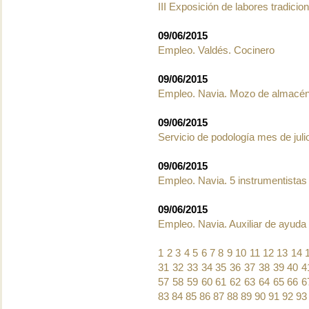
III Exposición de labores tradici
09/06/2015
Empleo. Valdés. Cocinero
09/06/2015
Empleo. Navia. Mozo de almacé
09/06/2015
Servicio de podología mes de juli
09/06/2015
Empleo. Navia. 5 instrumentistas
09/06/2015
Empleo. Navia. Auxiliar de ayuda 
1
2
3
4
5
6
7
8
9
10
11
12
13
14
31
32
33
34
35
36
37
38
39
40
4
57
58
59
60
61
62
63
64
65
66
6
83
84
85
86
87
88
89
90
91
92
93